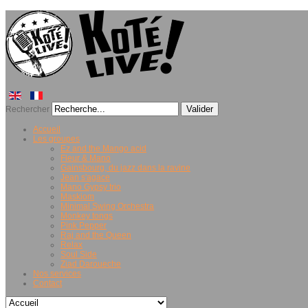
Valider
Rechercher
Accueil
Les groupes
Ez and the Mango acid
Fleur & Mano
Gainsbourg, du jazz dans la ravine
Jean s'agace
Mano Gypsy trio
Maskiom
Minimal Swing Orchestra
Monkey tongs
Pink Pepper
Raj and the Queen
Relax
Soul Side
Ziad Daroueche
Nos services
Contact