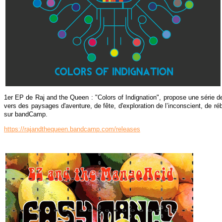
1er EP de Raj and the Queen : "Colors of Indignation", propose une série de 
vers des paysages d'aventure, de fête, d'exploration de l’inconscient, de rébe
sur bandCamp.
https://rajandthequeen.bandcamp.com/releases