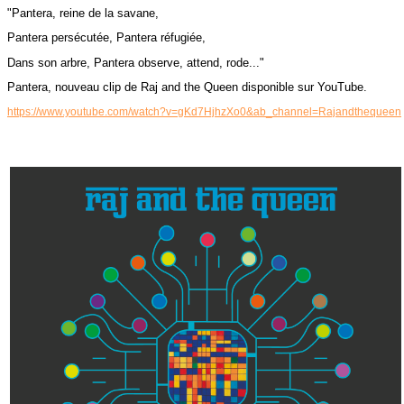
"Pantera, reine de la savane,
Pantera persécutée,
Pantera réfugiée,
Dans son arbre, Pantera observe, attend, rode..."
Pantera, nouveau clip de Raj and the Queen disponible sur YouTube.
https://www.youtube.com/watch?v=gKd7HjhzXo0&ab_channel=Rajandthequeen